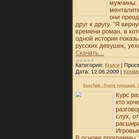
мужчины. 
менталите
они преод
друг к другу. "Я верн
времени роман, в ко
одной истории показы
русских девушек, уех
Скачать...
Категория:
Книги
|
Прос
Дата:
12.06.2009
|
Комме
EuroTalk - Учите турецкий
Курс ра
кто хоч
разгово
слух, о
расшири
Игровые
В основе программы 