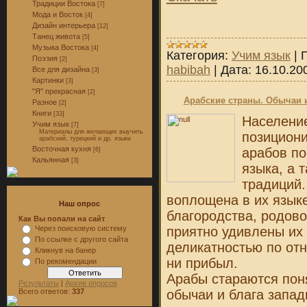
Традиции Востока
[7]
Мода и Восток
[4]
Дизайн интерьера
[12]
Танец живота
[5]
Музыка Востока
[4]
Категория:
Учим язык
|
Поэзия
[2]
habibah
|
Дата:
16.10.20
Все для дизайна
[3]
Картинки
[3]
"Я" прекрасная
[2]
Арабские страны. Обычаи и
Разное
[2]
Книги
[33]
Населени
Учим язык
[7]
Материалы для желающих выучить
позициони
арабский, турецкий и др. языки
Восточная кухня
арабов по
[6]
Кальянная
[3]
языка, а 
традиций.
воплощена в их языке
Наш опрос
благородства, родово
Как Вы попали на сайт
приятно удивлены их
Через поисковую систему
По ссылке с другого сайта
деликатностью по отн
Кликнув на банер
ни прибыл.
По рекомендации
Арабы стараются пон
Результаты
|
Архив опросов
обычаи и блага запад
Всего ответов:
337