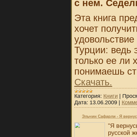
с нем. Седел
Эта книга пре
хочет получи
удовольствие
Турции: ведь 
только ее ли 
понимаешь стр
Скачать.
Категория:
Книги
|
Прос
Дата:
13.06.2009
|
Комме
Эльчин Сафарли - Я вернусь
"Я вернус
русской ж