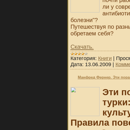
ли у совр
антибиоти
болезни"?
Путешествуя по разн
обретаем себя?
Скачать.
Категория:
Книги
|
Прос
Дата:
13.06.2009
|
Комме
Манфред Фернер. Эти пора
Эти п
турки
культ
Правила пове