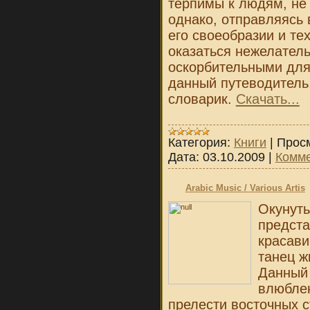
терпимы к людям, не
однако, отправляясь 
его своеобразии и те
оказаться нежелател
оскорбительными для
данный путеводитель
словарик.
Скачать...
Категория:
Книги
|
Прос
Дата:
03.10.2009
|
Комме
Arabic Music / Various Artis
Окунуть
предста
красави
танец ж
Данный 
влюблен
прелести восточных 