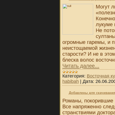
Могут л
«полезн
Конечно
лукуме 
Не пото
султаны
огромные гаремы, и 
неистощаемой жизнен
старости? И не в этом
блеска волос восточ
Читать далее...
Категория:
Восточная к
habibah
|
Дата:
26.06.20
Добавлены для скачивани
Романы, покорившие 
Все напряженно след
странствиями доктор