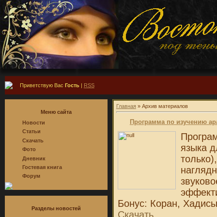
Приветствую Вас
Гость
|
RSS
Главная
»
Архив материалов
Меню сайта
Программа по изучению ара
Новости
Статьи
Програм
Скачать
языка д
Фото
только)
Дневник
Гостевая книга
наглядн
Форум
звуково
эффект
Бонус: Коран, Хадис
Разделы новостей
Скачать