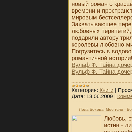
новый роман о краса
времени и пространс
мировым бестселлер
Захватывающее переп
любовных перипетий,
подарили автору три
королевы любовно-ми
Погрузитесь в водов
романтичной истории
Вульф Ф. Тайна доче
Вульф Ф. Тайна доче
Категория:
Книги
|
Прос
Дата:
13.06.2009
|
Комме
Лола Бокова. Мое тело - Б
Любовь, с
истин - л
почти раб