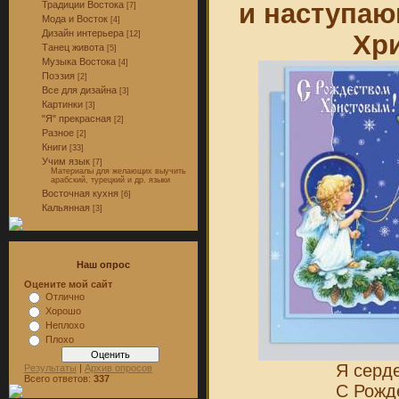
и наступа
Традиции Востока
[7]
Мода и Восток
[4]
Дизайн интерьера
Хр
[12]
Танец живота
[5]
Музыка Востока
[4]
Поэзия
[2]
Все для дизайна
[3]
Картинки
[3]
"Я" прекрасная
[2]
Разное
[2]
Книги
[33]
Учим язык
[7]
Материалы для желающих выучить
арабский, турецкий и др. языки
Восточная кухня
[6]
Кальянная
[3]
Наш опрос
Оцените мой сайт
Отлично
Хорошо
Неплохо
Плохо
Я серд
Результаты
|
Архив опросов
Всего ответов:
337
С Рожд