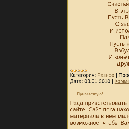
Счастья
В это
Пусть В
С зв
И испо
Пла
Пусть 
Взбу
И конеч
Друж
Категория:
Разное
|
Про
Дата:
03.01.2010
|
Комме
Приветствую!
Рада приветствовать 
сайте. Сайт пока нах
материала в нем мал
возможное, чтобы Ва