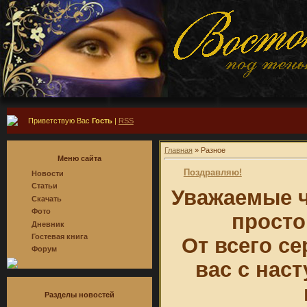
Приветствую Вас
Гость
|
RSS
Главная
»
Разное
Меню сайта
Поздравляю!
Новости
Статьи
Уважаемые ч
Скачать
Фото
просто
Дневник
Гостевая книга
От всего с
Форум
вас с нас
Разделы новостей